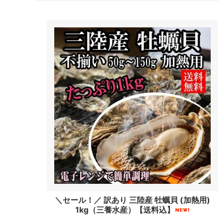
＼セール！／ 訳あり 三陸産 牡蠣貝 (加熱用)
1kg（三養水産）【送料込】