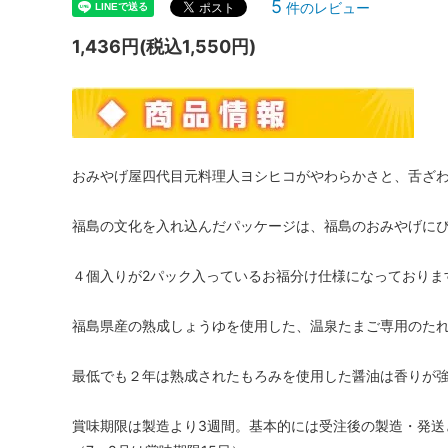
5
件のレビュー
1,436円(税込1,550円)
おみやげ屋四代目元料理人ヨシヒコがやわらかさと、舌ざ
福島の文化を入れ込んだパッケージは、福島のおみやげに
４個入りが2パック入っているお福分け仕様になっておりま
福島県産の熟成しょうゆを使用した、温泉たまご専用のた
最低でも２年は熟成されたもろみを使用した醤油は香りが
賞味期限は製造より3週間。基本的には受注後の製造・発送